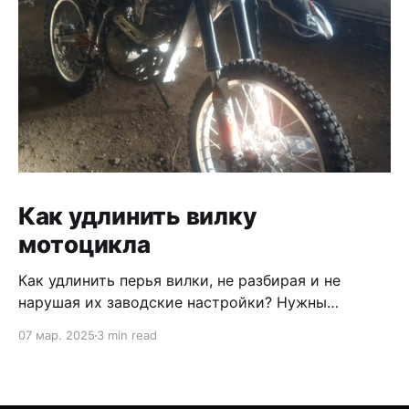
Как удлинить вилку
мотоцикла
Как удлинить перья вилки, не разбирая и не
нарушая их заводские настройки? Нужны
проставки, удлинители. В продаже есть какие то
07 мар. 2025
3 min read
не понятные конструкции, которые
устанавливаются в верхнюю траверсу , а перья
опускаются в ниже и затягиваются каким то