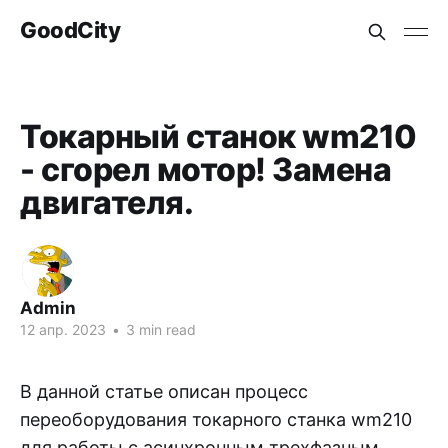
GoodCity
Токарный станок wm210
- сгорел мотор! Замена
двигателя.
Admin
12 апр. 2023
•
3 min read
В данной статье описан процесс
переоборудования токарного станка wm210
для работы с асинхронным трехфазным