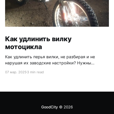
Как удлинить вилку
мотоцикла
Как удлинить перья вилки, не разбирая и не
нарушая их заводские настройки? Нужны
проставки, удлинители. В продаже есть какие то
07 мар. 2025
3 min read
не понятные конструкции, которые
устанавливаются в верхнюю траверсу , а перья
опускаются в ниже и затягиваются каким то
хомутом. Как по мне такой вид удлинения полная
шляпа. Решил сделать проставки между
GoodCity
© 2026