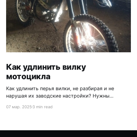
Как удлинить вилку
мотоцикла
Как удлинить перья вилки, не разбирая и не
нарушая их заводские настройки? Нужны
проставки, удлинители. В продаже есть какие то
07 мар. 2025
3 min read
не понятные конструкции, которые
устанавливаются в верхнюю траверсу , а перья
опускаются в ниже и затягиваются каким то
хомутом. Как по мне такой вид удлинения полная